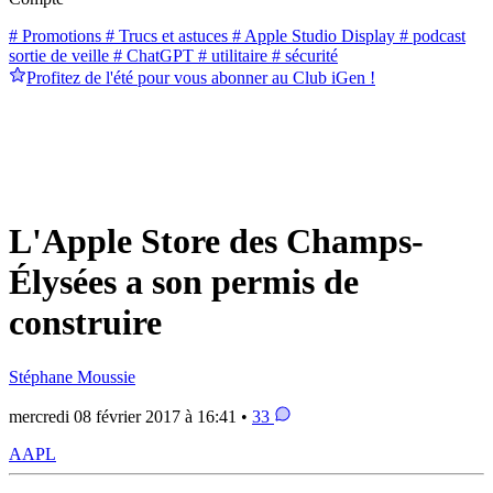
# Promotions
# Trucs et astuces
# Apple Studio Display
# podcast
sortie de veille
# ChatGPT
# utilitaire
# sécurité
Profitez de l'été pour vous abonner au Club iGen !
L'Apple Store des Champs-
Élysées a son permis de
construire
Stéphane Moussie
mercredi 08 février 2017 à 16:41 •
33
AAPL