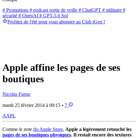
# Promotions
# podcast sortie de veille
# ChatGPT
# utilitaire
#
sécurité
# OpenAI
# GPT-5.6 Sol
Profitez de l'été pour vous abonner au Club iGen !
Apple affine les pages de ses
boutiques
Nicolas Furno
mardi 25 février 2014 à 09:15 •
7
AAPL
Comme le note
ifo Apple Store
,
Apple a légèrement retouché les
pages de ses boutiques physiques
. Il restait encore des textures