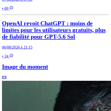
• 69
OpenAI revoit ChatGPT : moins de
limites pour les utilisateurs gratuits, plus
de fiabilité pour GPT-5.6 Sol
06/08/2026 à 21:15
• 34
Image du moment