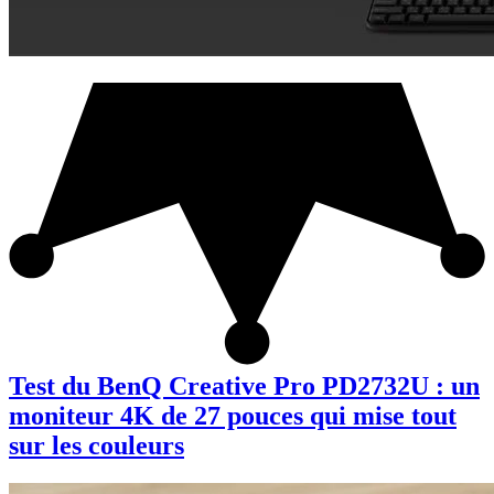
Test du BenQ Creative Pro PD2732U : un
moniteur 4K de 27 pouces qui mise tout
sur les couleurs