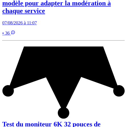
modèle pour adapter la modération à
chaque service
07/08/2026 à 11:07
• 36
Test du moniteur 6K 32 pouces de