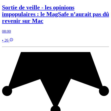
Sortie de veille - les opinions
impopulaires : le MagSafe n’aurait pas dû
revenir sur Mac
08:00
• 26