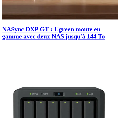
NASync DXP GT : Ugreen monte en
gamme avec deux NAS jusqu'à 144 To