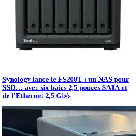
Synology lance le FS200T : un NAS pour
SSD… avec six baies 2,5 pouces SATA et
de l'Ethernet 2,5 Gb/s