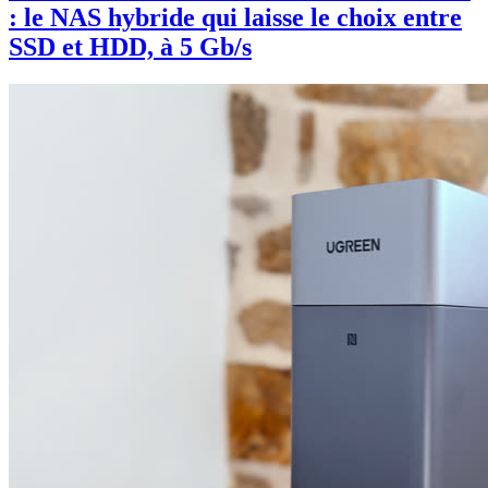
: le NAS hybride qui laisse le choix entre
SSD et HDD, à 5 Gb/s