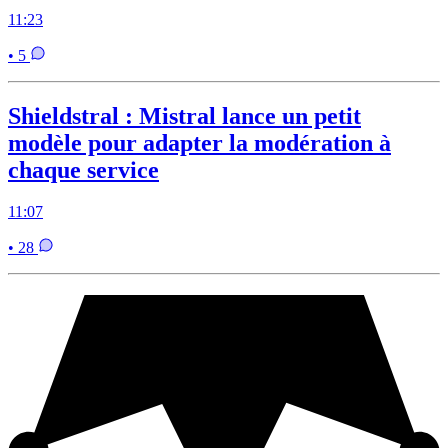
11:23
• 5
Shieldstral : Mistral lance un petit
modèle pour adapter la modération à
chaque service
11:07
• 28