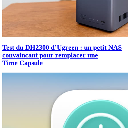
Test du DH2300 d’Ugreen : un petit NAS
convaincant pour remplacer une
Time Capsule