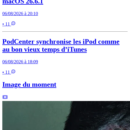
macOS 26.6.1
06/08/2026 à 20:10
• 11
PodCenter synchronise les iPod comme
au bon vieux temps d’iTunes
06/08/2026 à 18:09
• 11
Image du moment