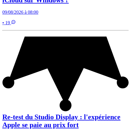
09/08/2026 à 08:00
• 19
Re-test du Studio Display : l'expérience
Apple se paie au prix fort