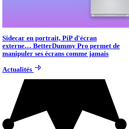
Sidecar en portrait, PiP d'écran
externe… BetterDummy Pro permet de
manipuler ses écrans comme jamais
Actualités