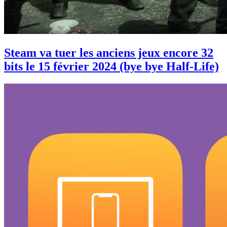
Steam va tuer les anciens jeux encore 32
bits le 15 février 2024 (bye bye Half-Life)