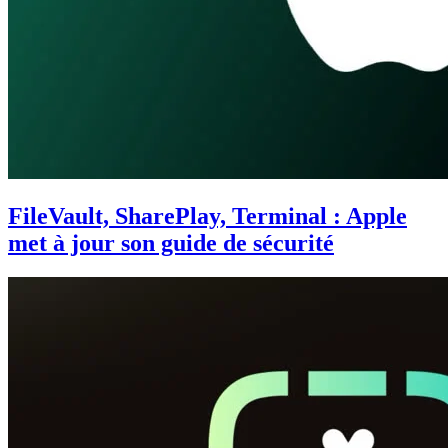
FileVault, SharePlay, Terminal : Apple
met à jour son guide de sécurité