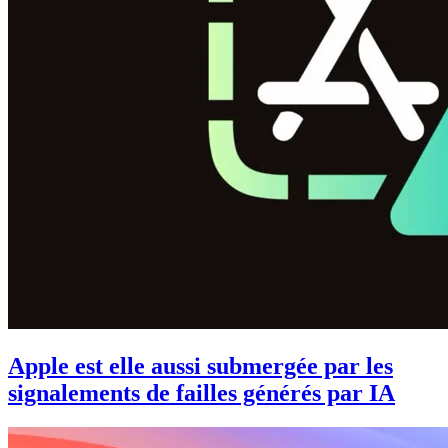
Apple est elle aussi submergée par les
signalements de failles générés par IA