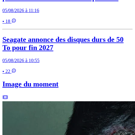
05/08/2026 à 11:16
• 18
Seagate annonce des disques durs de 50
To pour fin 2027
05/08/2026 à 10:55
• 22
Image du moment