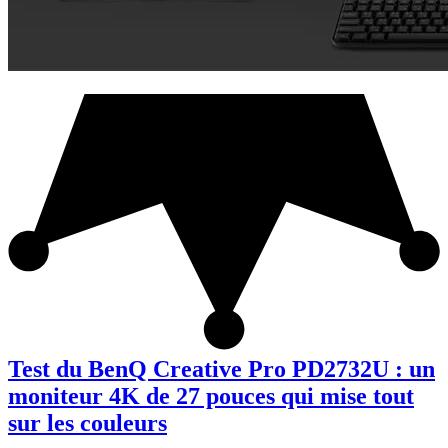
Test du BenQ Creative Pro PD2732U : un
moniteur 4K de 27 pouces qui mise tout
sur les couleurs