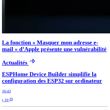
La fonction « Masquer mon adresse e-
mail » d’Apple présente une vulnérabilité
Actualités
ESPHome Device Builder simplifie la
configuration des ESP32 sur ordinateur
16:43
• 10