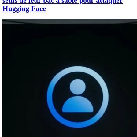
seuls de leur bac à sable pour attaquer
Hugging Face