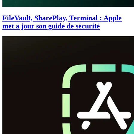
FileVault, SharePlay, Terminal : Apple
met à jour son guide de sécurité