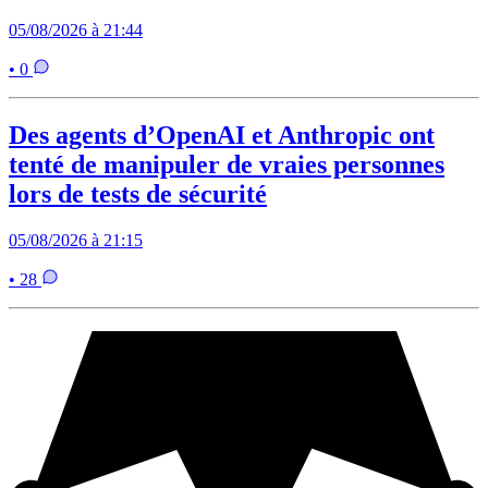
05/08/2026 à 21:44
• 0
Des agents d’OpenAI et Anthropic ont
tenté de manipuler de vraies personnes
lors de tests de sécurité
05/08/2026 à 21:15
• 28