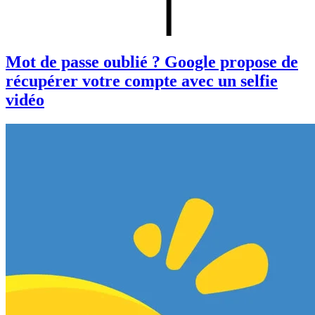
Mot de passe oublié ? Google propose de
récupérer votre compte avec un selfie
vidéo