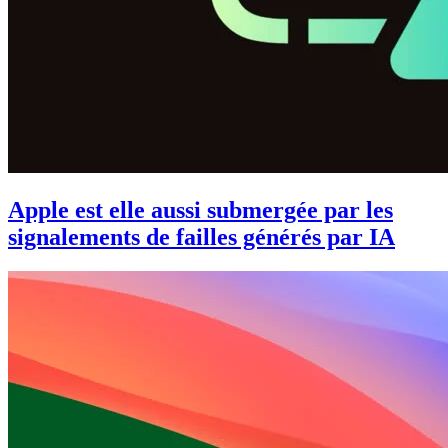
Apple est elle aussi submergée par les
signalements de failles générés par IA