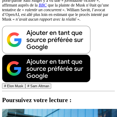
porte-parole Sam Singer y a vu une «
formidable victoire
»,
affirmant auprès de la
BBC
que la plainte de Musk n’était qu’une
tentative de «
ralentir un concurrent
». William Savitt, l’avocat
d’OpenAI, est allé plus loin en estimant que le procès intenté par
Musk «
n’avait aucun rapport avec la réalité
».
# Elon Musk
# Sam Altman
Poursuivez votre lecture :