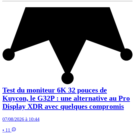
Test du moniteur 6K 32 pouces de
Kuycon, le G32P : une alternative au Pro
Display XDR avec quelques compromis
07/08/2026 à 10:44
• 11