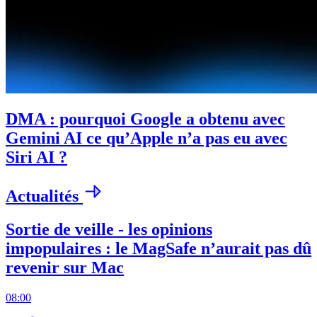
DMA : pourquoi Google a obtenu avec
Gemini AI ce qu’Apple n’a pas eu avec
Siri AI ?
Actualités
Sortie de veille - les opinions
impopulaires : le MagSafe n’aurait pas dû
revenir sur Mac
08:00