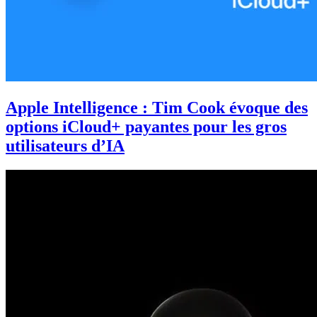
Apple Intelligence : Tim Cook évoque des
options iCloud+ payantes pour les gros
utilisateurs d’IA