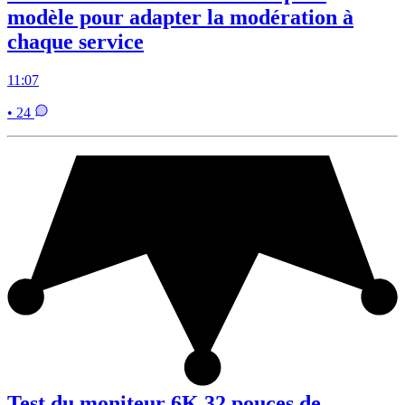
modèle pour adapter la modération à
chaque service
11:07
• 24
Test du moniteur 6K 32 pouces de