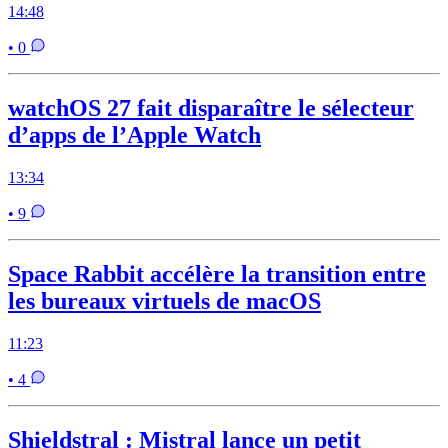
14:48
• 0
watchOS 27 fait disparaître le sélecteur
d’apps de l’Apple Watch
13:34
• 9
Space Rabbit accélère la transition entre
les bureaux virtuels de macOS
11:23
• 4
Shieldstral : Mistral lance un petit