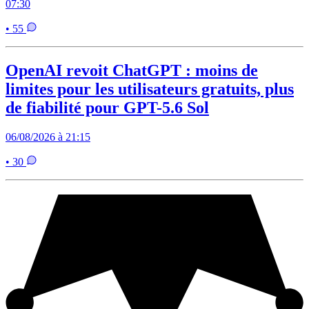
07:30
• 55
OpenAI revoit ChatGPT : moins de
limites pour les utilisateurs gratuits, plus
de fiabilité pour GPT-5.6 Sol
06/08/2026 à 21:15
• 30