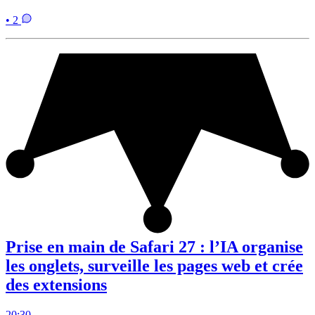
• 2
Prise en main de Safari 27 : l’IA organise
les onglets, surveille les pages web et crée
des extensions
20:30