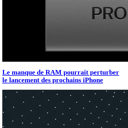
Le manque de RAM pourrait perturber
le lancement des prochains iPhone