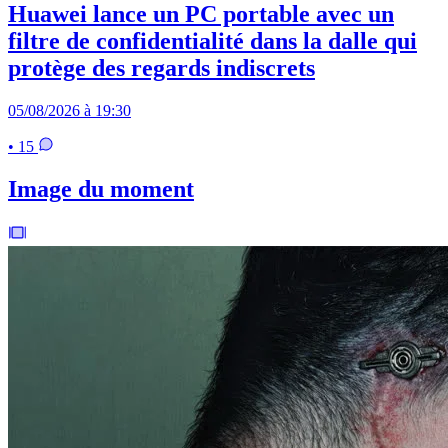
Huawei lance un PC portable avec un
filtre de confidentialité dans la dalle qui
protège des regards indiscrets
05/08/2026 à 19:30
• 15
Image du moment