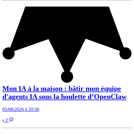
Mon IA à la maison : bâtir mon équipe
d'agents IA sous la houlette d’OpenClaw
05/08/2026 à 20:30
• 2