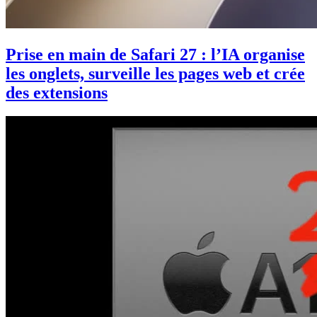
Prise en main de Safari 27 : l’IA organise
les onglets, surveille les pages web et crée
des extensions