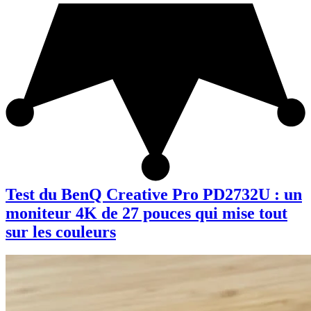
Test du BenQ Creative Pro PD2732U : un
moniteur 4K de 27 pouces qui mise tout
sur les couleurs