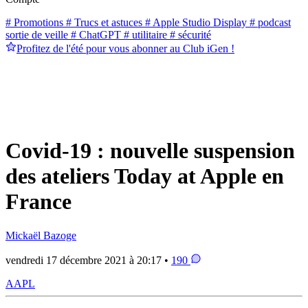
# Promotions
# Trucs et astuces
# Apple Studio Display
# podcast
sortie de veille
# ChatGPT
# utilitaire
# sécurité
Profitez de l'été pour vous abonner au Club iGen !
Covid-19 : nouvelle suspension
des ateliers Today at Apple en
France
Mickaël Bazoge
vendredi 17 décembre 2021 à 20:17 •
190
AAPL