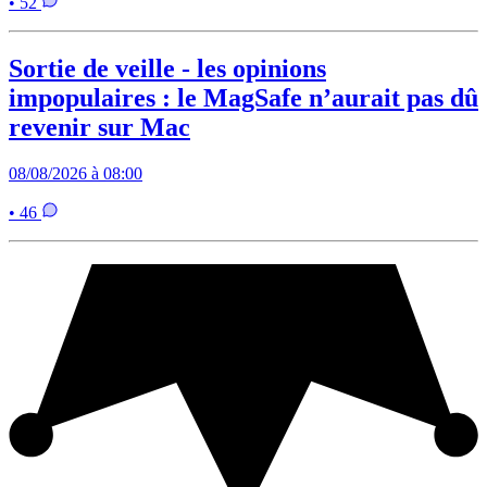
• 52
Sortie de veille - les opinions
impopulaires : le MagSafe n’aurait pas dû
revenir sur Mac
08/08/2026 à 08:00
• 46