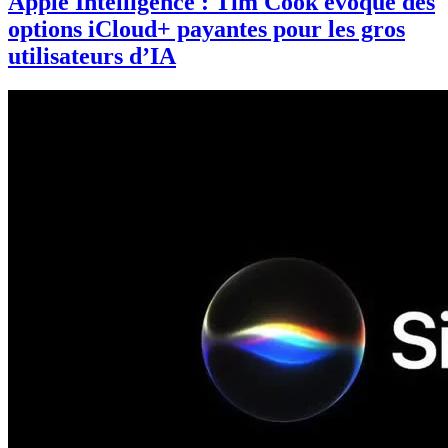
Apple Intelligence : Tim Cook évoque des
options iCloud+ payantes pour les gros
utilisateurs d’IA