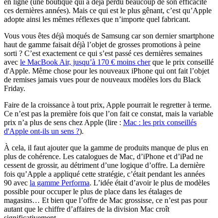
en ligne (une boutique qui a déjà perdu beaucoup de son efficacité
ces dernières années). Mais ce qui est le plus gênant, c’est qu’Apple
adopte ainsi les mêmes réflexes que n’importe quel fabricant.
Vous vous êtes déjà moqués de Samsung car son dernier smartphone
haut de gamme faisait déjà l’objet de grosses promotions à peine
sorti ? C’est exactement ce qui s’est passé ces dernières semaines
avec
le MacBook Air, jusqu’à 170 € moins cher
que le prix conseillé
d'Apple. Même chose pour les nouveaux iPhone qui ont fait l’objet
de remises jamais vues pour de nouveaux modèles lors du Black
Friday.
Faire de la croissance à tout prix, Apple pourrait le regretter à terme.
Ce n’est pas la première fois que l’on fait ce constat, mais la variable
prix n’a plus de sens chez Apple (lire :
Mac : les prix conseillés
d'Apple ont-ils un sens ?
).
À cela, il faut ajouter que la gamme de produits manque de plus en
plus de cohérence. Les catalogues de Mac, d’iPhone et d’iPad ne
cessent de grossir, au détriment d’une logique d’offre. La dernière
fois qu’Apple a appliqué cette stratégie, c’était pendant les années
90 avec
la gamme Performa
. L’idée était d’avoir le plus de modèles
possible pour occuper le plus de place dans les étalages de
magasins… Et bien que l’offre de Mac grossisse, ce n’est pas pour
autant que le chiffre d’affaires de la division Mac croît
significativement.