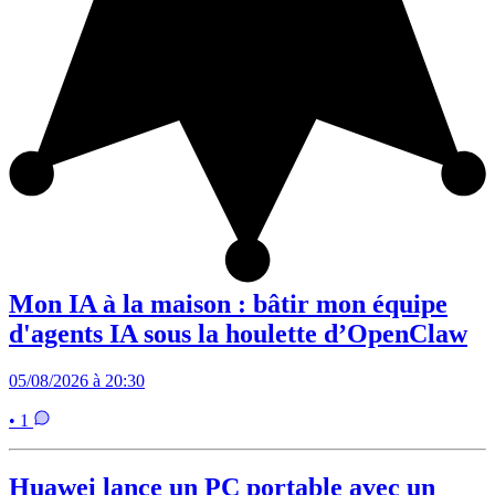
Mon IA à la maison : bâtir mon équipe
d'agents IA sous la houlette d’OpenClaw
05/08/2026 à 20:30
• 1
Huawei lance un PC portable avec un