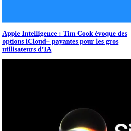
Apple Intelligence : Tim Cook évoque des
options iCloud+ payantes pour les gros
utilisateurs d’IA