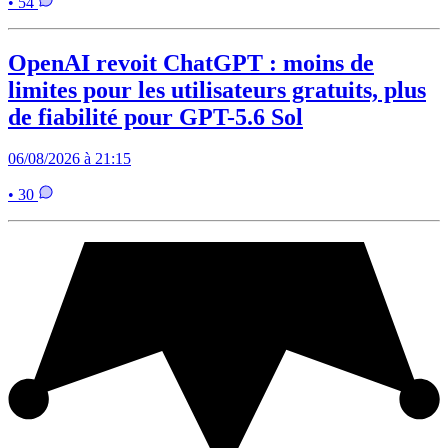
• 54
OpenAI revoit ChatGPT : moins de
limites pour les utilisateurs gratuits, plus
de fiabilité pour GPT-5.6 Sol
06/08/2026 à 21:15
• 30