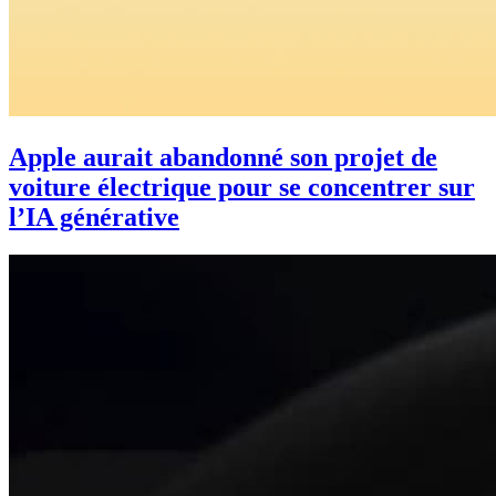
Apple aurait abandonné son projet de
voiture électrique pour se concentrer sur
l’IA générative