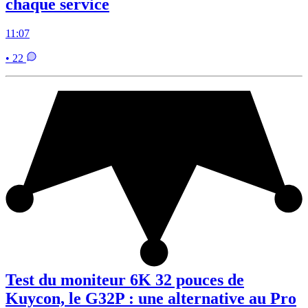
chaque service
11:07
• 22
Test du moniteur 6K 32 pouces de
Kuycon, le G32P : une alternative au Pro