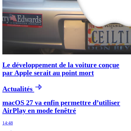
Le développement de la voiture conçue
par Apple serait au point mort
Actualités
macOS 27 va enfin permettre d’utiliser
AirPlay en mode fenêtré
14:48