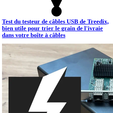
Test du testeur de câbles USB de Treedix,
bien utile pour trier le grain de l'ivraie
dans votre boîte à câbles