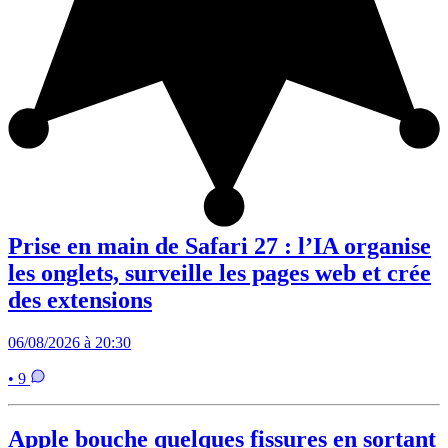
Prise en main de Safari 27 : l’IA organise
les onglets, surveille les pages web et crée
des extensions
06/08/2026 à 20:30
• 9
Apple bouche quelques fissures en sortant