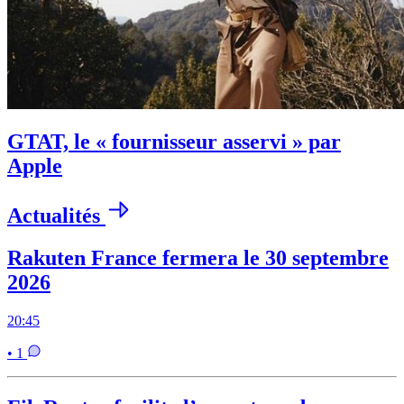
GTAT, le « fournisseur asservi » par
Apple
Actualités
Rakuten France fermera le 30 septembre
2026
20:45
• 1