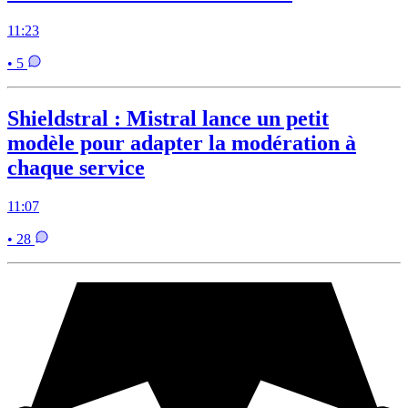
11:23
• 5
Shieldstral : Mistral lance un petit
modèle pour adapter la modération à
chaque service
11:07
• 28