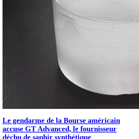
Le gendarme de la Bourse américain
accuse GT Advanced, le fournisseur
déchu de saphir synthétique