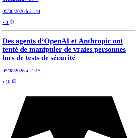
05/08/2026 à 21:44
• 0
Des agents d’OpenAI et Anthropic ont
tenté de manipuler de vraies personnes
lors de tests de sécurité
05/08/2026 à 21:15
• 18