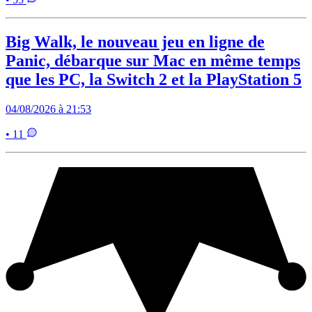
Big Walk, le nouveau jeu en ligne de
Panic, débarque sur Mac en même temps
que les PC, la Switch 2 et la PlayStation 5
04/08/2026 à 21:53
• 11