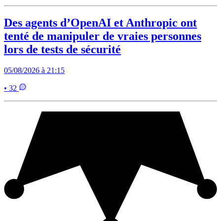
Des agents d’OpenAI et Anthropic ont
tenté de manipuler de vraies personnes
lors de tests de sécurité
05/08/2026 à 21:15
• 32