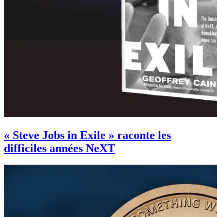
« Steve Jobs in Exile » raconte les
difficiles années NeXT