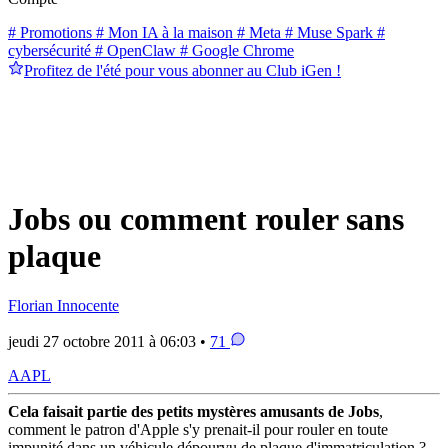
# Promotions
# Mon IA à la maison
# Meta
# Muse Spark
#
cybersécurité
# OpenClaw
# Google Chrome
Profitez de l'été pour vous abonner au Club iGen !
Jobs ou comment rouler sans
plaque
Florian Innocente
jeudi 27 octobre 2011 à 06:03 •
71
AAPL
Cela faisait partie des petits mystères amusants de Jobs
,
comment le patron d'Apple s'y prenait-il pour rouler en toute
impunité dans un véhicule dépourvu de plaque d'immatriculation ?