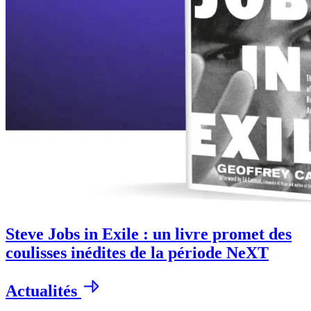
Steve Jobs in Exile : un livre promet des
coulisses inédites de la période NeXT
Actualités