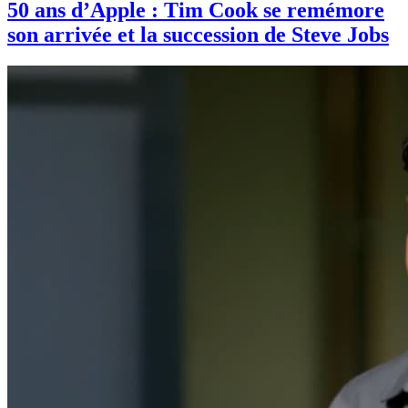
50 ans d’Apple : Tim Cook se remémore
son arrivée et la succession de Steve Jobs