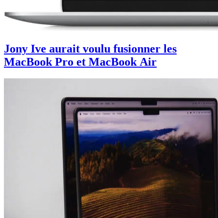
Jony Ive aurait voulu fusionner les
MacBook Pro et MacBook Air