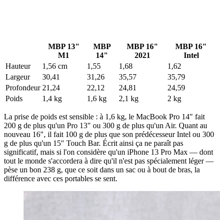
MBP 13"
MBP
MBP 16"
MBP 16"
M1
14"
2021
Intel
Hauteur
1,56 cm
1,55
1,68
1,62
Largeur
30,41
31,26
35,57
35,79
Profondeur
21,24
22,12
24,81
24,59
Poids
1,4 kg
1,6 kg
2,1 kg
2 kg
La prise de poids est sensible : à 1,6 kg, le MacBook Pro 14" fait
200 g de plus qu'un Pro 13" ou 300 g de plus qu'un Air. Quant au
nouveau 16", il fait 100 g de plus que son prédécesseur Intel ou 300
g de plus qu'un 15" Touch Bar. Écrit ainsi ça ne paraît pas
significatif, mais si l'on considère qu'un iPhone 13 Pro Max — dont
tout le monde s'accordera à dire qu'il n'est pas spécialement léger —
pèse un bon 238 g, que ce soit dans un sac ou à bout de bras, la
différence avec ces portables se sent.