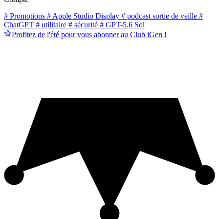
# Promotions
# Apple Studio Display
# podcast sortie de veille
#
ChatGPT
# utilitaire
# sécurité
# GPT-5.6 Sol
Profitez de l'été pour vous abonner au Club iGen !