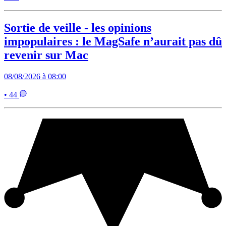
Sortie de veille - les opinions
impopulaires : le MagSafe n’aurait pas dû
revenir sur Mac
08/08/2026 à 08:00
• 44