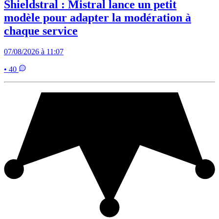
Shieldstral : Mistral lance un petit
modèle pour adapter la modération à
chaque service
07/08/2026 à 11:07
• 40