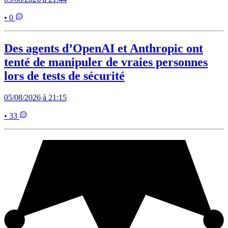
• 0
Des agents d’OpenAI et Anthropic ont
tenté de manipuler de vraies personnes
lors de tests de sécurité
05/08/2026 à 21:15
• 33