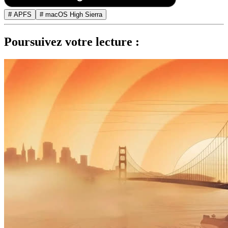
# APFS
# macOS High Sierra
Poursuivez votre lecture :