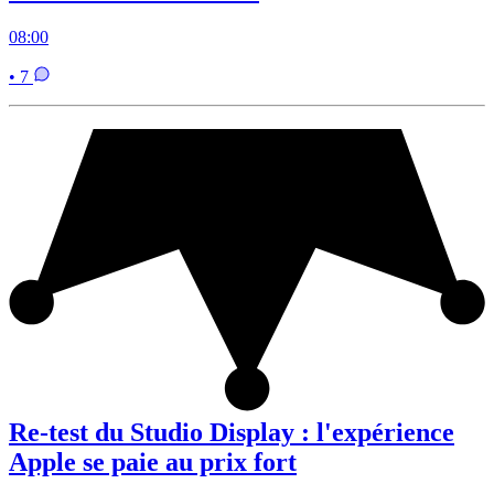
08:00
• 7
Re-test du Studio Display : l'expérience
Apple se paie au prix fort