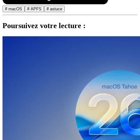
# macOS
# APFS
# astuce
Poursuivez votre lecture :