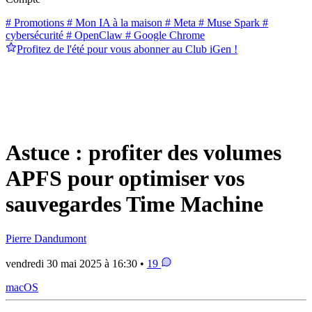
# Promotions
# Mon IA à la maison
# Meta
# Muse Spark
#
cybersécurité
# OpenClaw
# Google Chrome
Profitez de l'été pour vous abonner au Club iGen !
Astuce : profiter des volumes
APFS pour optimiser vos
sauvegardes Time Machine
Pierre Dandumont
vendredi 30 mai 2025 à 16:30 •
19
macOS