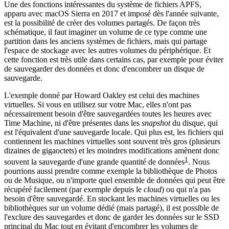
Une des fonctions intéressantes du système de fichiers APFS,
apparu avec macOS Sierra en 2017 et imposé dès l'année suivante,
est la possibilité de créer des volumes partagés. De façon très
schématique, il faut imaginer un volume de ce type comme une
partition dans les anciens systèmes de fichiers, mais qui partage
l'espace de stockage avec les autres volumes du périphérique. Et
cette fonction est très utile dans certains cas, par exemple pour éviter
de sauvegarder des données et donc d'encombrer un disque de
sauvegarde.
L'exemple donné par Howard Oakley est celui des machines
virtuelles. Si vous en utilisez sur votre Mac, elles n'ont pas
nécessairement besoin d'être sauvegardées toutes les heures avec
Time Machine, ni d'être présentes dans les
snapshot
du disque, qui
est l'équivalent d'une sauvegarde locale. Qui plus est, les fichiers qui
contiennent les machines virtuelles sont souvent très gros (plusieurs
dizaines de gigaoctets) et les moindres modifications amènent donc
1
souvent la sauvegarde d'une grande quantité de données
. Nous
pourrions aussi prendre comme exemple la bibliothèque de Photos
ou de Musique, ou n'importe quel ensemble de données qui peut être
récupéré facilement (par exemple depuis le
cloud
) ou qui n'a pas
besoin d'être sauvegardé. En stockant les machines virtuelles ou les
bibliothèques sur un volume dédié (mais partagé), il est possible de
l'exclure des sauvegardes et donc de garder les données sur le SSD
principal du Mac tout en évitant d'encombrer les volumes de