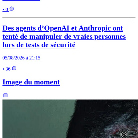
• 0
Des agents d’OpenAI et Anthropic ont
tenté de manipuler de vraies personnes
lors de tests de sécurité
05/08/2026 à 21:15
• 36
Image du moment