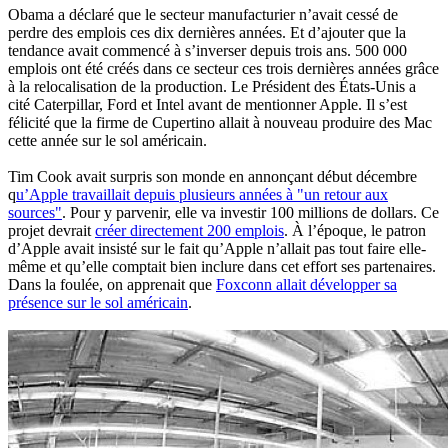
Obama a déclaré que le secteur manufacturier n’avait cessé de
perdre des emplois ces dix dernières années. Et d’ajouter que la
tendance avait commencé à s’inverser depuis trois ans. 500 000
emplois ont été créés dans ce secteur ces trois dernières années grâce
à la relocalisation de la production. Le Président des États-Unis a
cité Caterpillar, Ford et Intel avant de mentionner Apple. Il s’est
félicité que la firme de Cupertino allait à nouveau produire des Mac
cette année sur le sol américain.
Tim Cook avait surpris son monde en annonçant début décembre
q
u’Apple travaillait depuis plusieurs années à "un retour aux
sources"
. Pour y parvenir, elle va investir 100 millions de dollars. Ce
projet devrait
créer directement 200 emplois
. À l’époque, le patron
d’Apple avait insisté sur le fait qu’Apple n’allait pas tout faire elle-
même et qu’elle comptait bien inclure dans cet effort ses partenaires.
Dans la foulée, on apprenait que
Foxconn allait développer sa
présence sur le sol américain
.