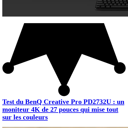
Test du BenQ Creative Pro PD2732U : un
moniteur 4K de 27 pouces qui mise tout
sur les couleurs