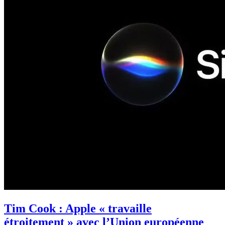
Tim Cook : Apple « travaille
étroitement » avec l’Union européenne