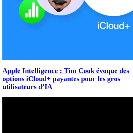
Apple Intelligence : Tim Cook évoque des
options iCloud+ payantes pour les gros
utilisateurs d’IA