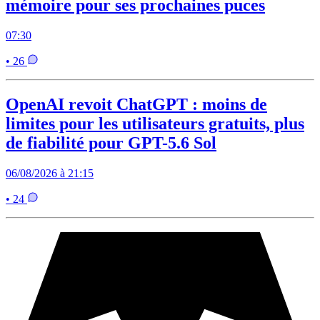
mémoire pour ses prochaines puces
07:30
• 26
OpenAI revoit ChatGPT : moins de
limites pour les utilisateurs gratuits, plus
de fiabilité pour GPT-5.6 Sol
06/08/2026 à 21:15
• 24