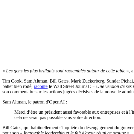
«
Les gens les plus brillants sont rassemblés autour de cette table
», a
Tim Cook, Sam Altman, Bill Gates, Mark Zuckerberg, Sundar Pichai, S
ballet bien rodé,
raconte
le Wall Street Journal : «
Une version de ses r
son commentaire sur les actions jugées décisives de la nouvelle administ
Sam Altman, le patron d'OpenAI :
Merci d’être un président aussi favorable aux entreprises et à l
cela ne serait pas possible sans votre direction.
Bill Gates, qui habituellement s'inquiète du désengagement du gouvern
pour son «
Incroyable leadership et le fait d'avoir réuni ce groupe
».