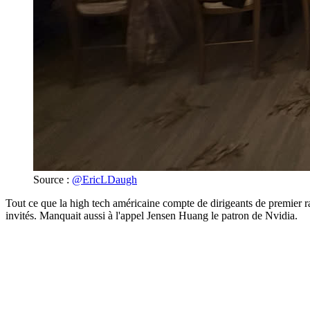
Source :
@EricLDaugh
Tout ce que la high tech américaine compte de dirigeants de premier ra
invités. Manquait aussi à l'appel Jensen Huang le patron de Nvidia.