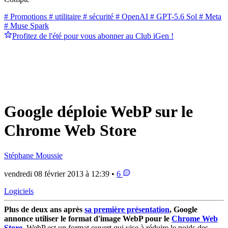
# Promotions
# utilitaire
# sécurité
# OpenAI
# GPT-5.6 Sol
# Meta
# Muse Spark
Profitez de l'été pour vous abonner au Club iGen !
Google déploie WebP sur le
Chrome Web Store
Stéphane Moussie
vendredi 08 février 2013 à 12:39 •
6
Logiciels
Plus de deux ans après
sa première présentation
, Google
annonce utiliser le format d'image WebP pour le
Chrome Web
Store
. WebP est un format ouvert qui vise à réduire le poids des