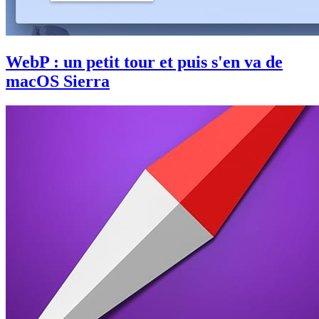
WebP : un petit tour et puis s'en va de
macOS Sierra