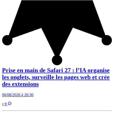
Prise en main de Safari 27 : l’IA organise
les onglets, surveille les pages web et crée
des extensions
06/08/2026 à 20:30
• 9