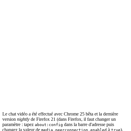
Le chat vidéo a été effectué avec Chrome 25 bêta et la dernière
version
nightly
de Firefox 21 (dans Firefox, il faut changer un
paramètre : tapez
dans la barre d'adresse puis
about:config
changez la valeur de
à
).
media.peerconnection.enabled
true