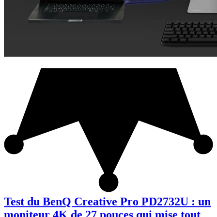
Test du BenQ Creative Pro PD2732U : un
moniteur 4K de 27 pouces qui mise tout