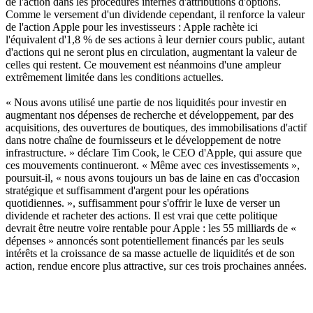
de l'action dans les procédures internes d'attributions d'options.
Comme le versement d'un dividende cependant, il renforce la valeur
de l'action Apple pour les investisseurs : Apple rachète ici
l'équivalent d'1,8 % de ses actions à leur dernier cours public, autant
d'actions qui ne seront plus en circulation, augmentant la valeur de
celles qui restent. Ce mouvement est néanmoins d'une ampleur
extrêmement limitée dans les conditions actuelles.
« Nous avons utilisé une partie de nos liquidités pour investir en
augmentant nos dépenses de recherche et développement, par des
acquisitions, des ouvertures de boutiques, des immobilisations d'actif
dans notre chaîne de fournisseurs et le développement de notre
infrastructure. » déclare Tim Cook, le CEO d'Apple, qui assure que
ces mouvements continueront. « Même avec ces investissements »,
poursuit-il, « nous avons toujours un bas de laine en cas d'occasion
stratégique et suffisamment d'argent pour les opérations
quotidiennes. », suffisamment pour s'offrir le luxe de verser un
dividende et racheter des actions. Il est vrai que cette politique
devrait être neutre voire rentable pour Apple : les 55 milliards de «
dépenses » annoncés sont potentiellement financés par les seuls
intérêts et la croissance de sa masse actuelle de liquidités et de son
action, rendue encore plus attractive, sur ces trois prochaines années.