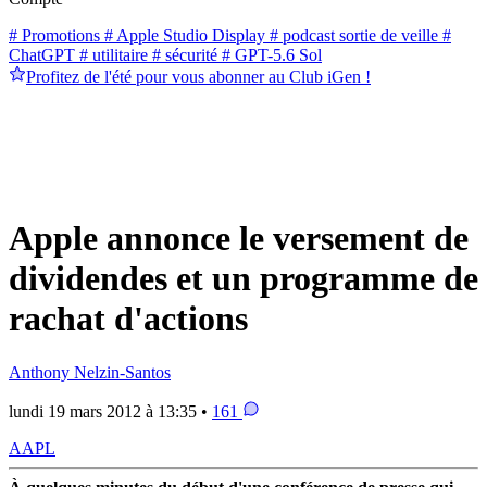
# Promotions
# Apple Studio Display
# podcast sortie de veille
#
ChatGPT
# utilitaire
# sécurité
# GPT-5.6 Sol
Profitez de l'été pour vous abonner au Club iGen !
Apple annonce le versement de
dividendes et un programme de
rachat d'actions
Anthony Nelzin-Santos
lundi 19 mars 2012 à 13:35 •
161
AAPL