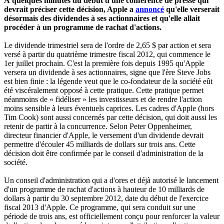
À quelques minutes du début d'une conférence de presse qui
devrait préciser cette décision, Apple a
annoncé
qu'elle verserait
désormais des dividendes à ses actionnaires et qu'elle allait
procéder à un programme de rachat d'actions.
Le dividende trimestriel sera de l'ordre de 2,65 $ par action et sera
versé à partir du quatrième trimestre fiscal 2012, qui commence le
1er juillet prochain. C'est la première fois depuis 1995 qu'Apple
versera un dividende à ses actionnaires, signe que l'ère Steve Jobs
est bien finie : la légende veut que le co-fondateur de la société eût
été viscéralement opposé à cette pratique. Cette pratique permet
néanmoins de « fidéliser » les investisseurs et de rendre l'action
moins sensible à leurs éventuels caprices. Les cadres d'Apple (hors
Tim Cook) sont aussi concernés par cette décision, qui doit aussi les
retenir de partir à la concurrence. Selon Peter Oppenheimer,
directeur financier d'Apple, le versement d'un dividende devrait
permettre d'écouler 45 milliards de dollars sur trois ans. Cette
décision doit être confirmée par le conseil d'administration de la
société.
Un conseil d'administration qui a d'ores et déjà autorisé le lancement
d'un programme de rachat d'actions à hauteur de 10 milliards de
dollars à partir du 30 septembre 2012, date du début de l'exercice
fiscal 2013 d'Apple. Ce programme, qui sera conduit sur une
période de trois ans, est officiellement conçu pour renforcer la valeur