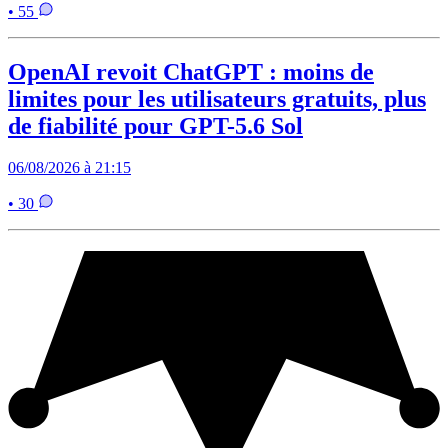
• 55
OpenAI revoit ChatGPT : moins de
limites pour les utilisateurs gratuits, plus
de fiabilité pour GPT-5.6 Sol
06/08/2026 à 21:15
• 30