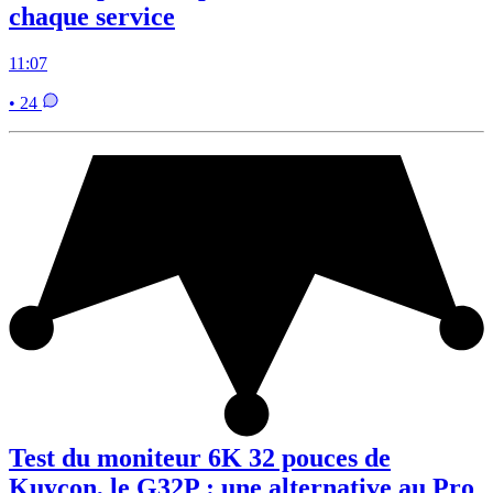
chaque service
11:07
• 24
Test du moniteur 6K 32 pouces de
Kuycon, le G32P : une alternative au Pro