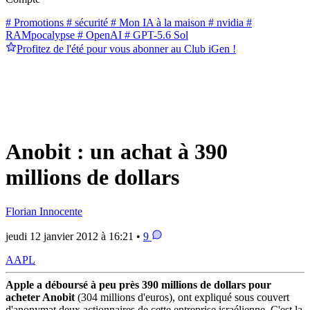
# Promotions
# sécurité
# Mon IA à la maison
# nvidia
#
RAMpocalypse
# OpenAI
# GPT-5.6 Sol
Profitez de l'été pour vous abonner au Club iGen !
Anobit : un achat à 390
millions de dollars
Florian Innocente
jeudi 12 janvier 2012 à 16:21 •
9
AAPL
Apple a déboursé à peu près 390 millions de dollars pour
acheter Anobit
(304 millions d'euros), ont expliqué sous couvert
d'anonymat deux actionnaires de cette entreprise israélienne. C'est la