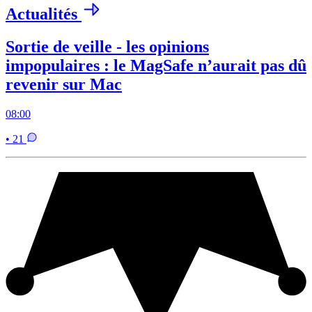
Actualités
Sortie de veille - les opinions
impopulaires : le MagSafe n’aurait pas dû
revenir sur Mac
08:00
• 21