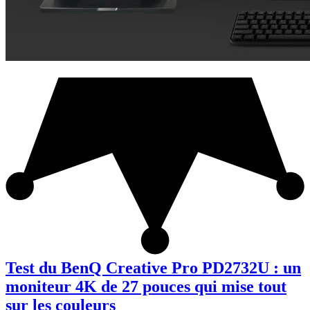
Test du BenQ Creative Pro PD2732U : un
moniteur 4K de 27 pouces qui mise tout
sur les couleurs