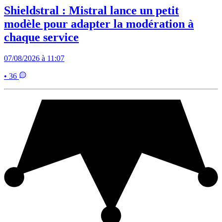
Shieldstral : Mistral lance un petit
modèle pour adapter la modération à
chaque service
07/08/2026 à 11:07
• 36