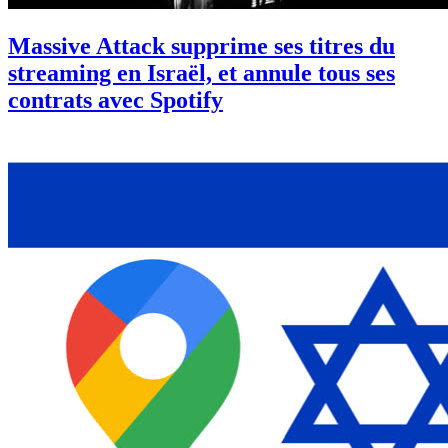
Massive Attack supprime ses titres du
streaming en Israël, et annule tous ses
contrats avec Spotify