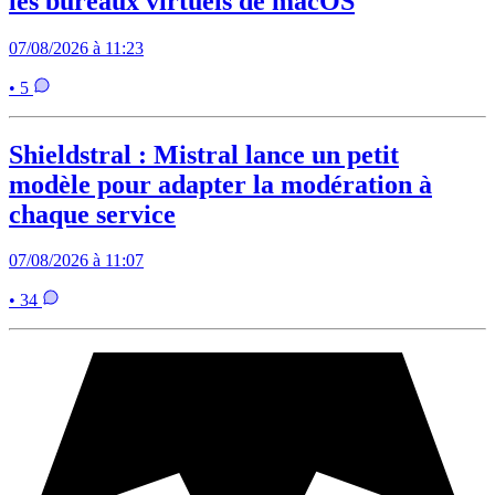
les bureaux virtuels de macOS
07/08/2026 à 11:23
• 5
Shieldstral : Mistral lance un petit
modèle pour adapter la modération à
chaque service
07/08/2026 à 11:07
• 34