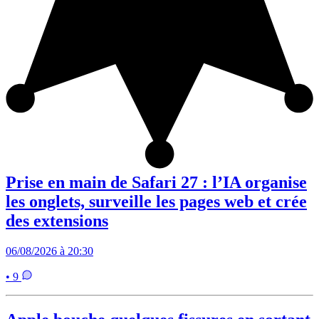
Prise en main de Safari 27 : l’IA organise
les onglets, surveille les pages web et crée
des extensions
06/08/2026 à 20:30
• 9