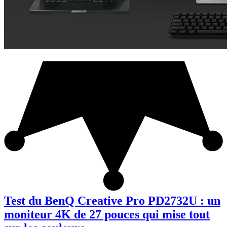
Test du BenQ Creative Pro PD2732U : un
moniteur 4K de 27 pouces qui mise tout