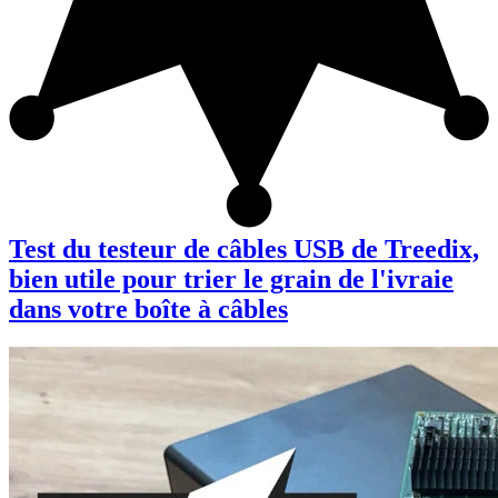
Test du testeur de câbles USB de Treedix,
bien utile pour trier le grain de l'ivraie
dans votre boîte à câbles