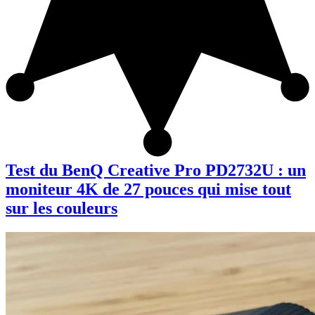
Test du BenQ Creative Pro PD2732U : un
moniteur 4K de 27 pouces qui mise tout
sur les couleurs