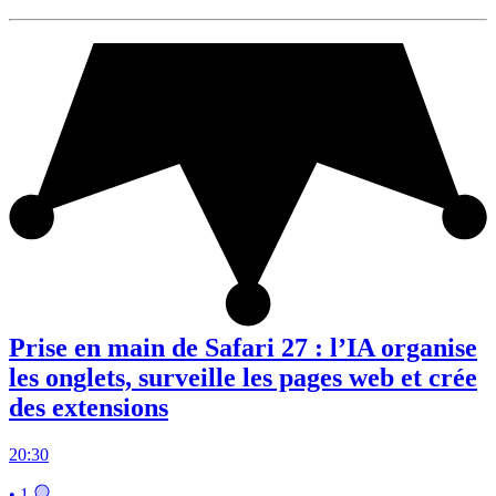
Prise en main de Safari 27 : l’IA organise
les onglets, surveille les pages web et crée
des extensions
20:30
• 1