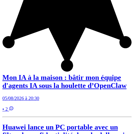
Mon IA à la maison : bâtir mon équipe
d'agents IA sous la houlette d’OpenClaw
05/08/2026 à 20:30
• 2
Huawei lance un PC portable avec un