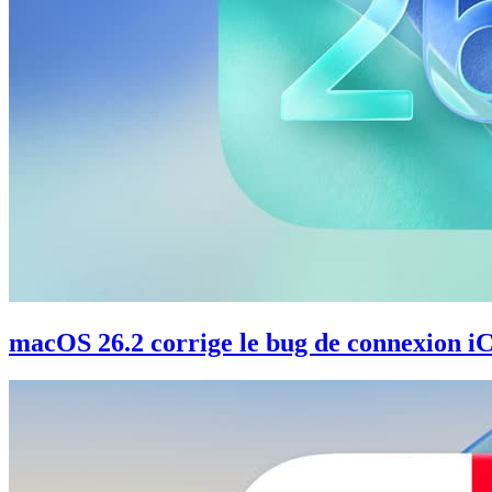
macOS 26.2 corrige le bug de connexion iC