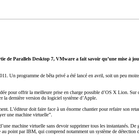
ortie de Parallels Desktop 7, VMware a fait savoir qu’une mise à j
011. Un programme de bêta privé a été lancé en avril, soit un peu moins
tardée pour offrir la meilleure prise en charge possible d’OS X Lion. Su
ser la dernière version du logiciel système d’Apple.
ent. L’éditeur doit faire face à un énorme chantier pour refaire son ret
yer une machine virtuelle”.
lle d’une machine virtuelle sans devoir supprimer tous les instantanés. D
se au point par IBM, qui comprend notamment un système de détection de