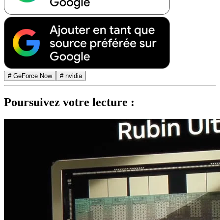
# GeForce Now
# nvidia
Poursuivez votre lecture :