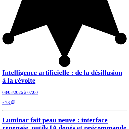
Intelligence artificielle : de la désillusion
à la révolte
08/08/2026 à 07:00
• 78
Luminar fait peau neuve : interface
repensée, outils IA dopés et précommande