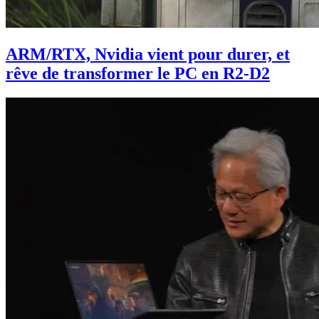
ARM/RTX, Nvidia vient pour durer, et
rêve de transformer le PC en R2-D2