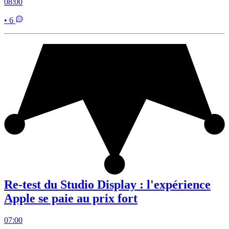
08:00
• 6
Re-test du Studio Display : l'expérience
Apple se paie au prix fort
07:00