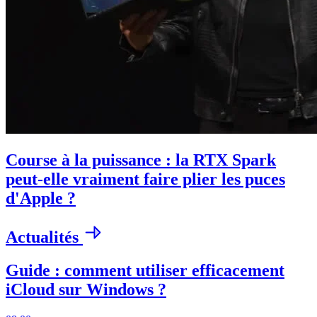
Course à la puissance : la RTX Spark
peut-elle vraiment faire plier les puces
d'Apple ?
Actualités
Guide : comment utiliser efficacement
iCloud sur Windows ?