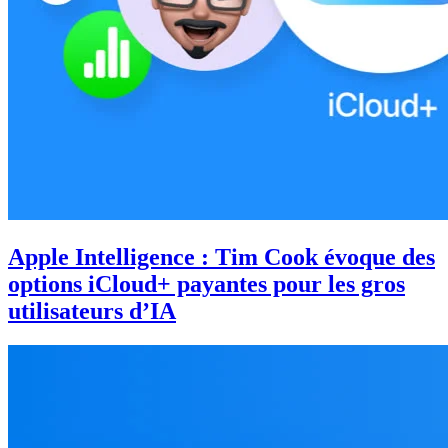
Apple Intelligence : Tim Cook évoque des
options iCloud+ payantes pour les gros
utilisateurs d’IA