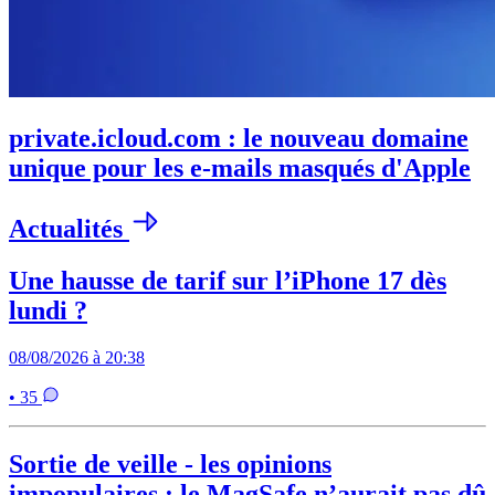
private.icloud.com : le nouveau domaine
unique pour les e-mails masqués d'Apple
Actualités
Une hausse de tarif sur l’iPhone 17 dès
lundi ?
08/08/2026 à 20:38
• 35
Sortie de veille - les opinions
impopulaires : le MagSafe n’aurait pas dû