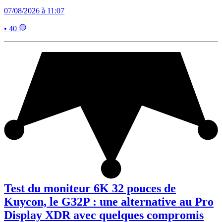
07/08/2026 à 11:07
• 40
Test du moniteur 6K 32 pouces de
Kuycon, le G32P : une alternative au Pro
Display XDR avec quelques compromis