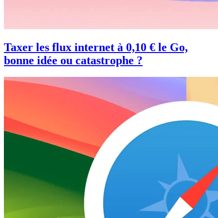
Taxer les flux internet à 0,10 € le Go,
bonne idée ou catastrophe ?