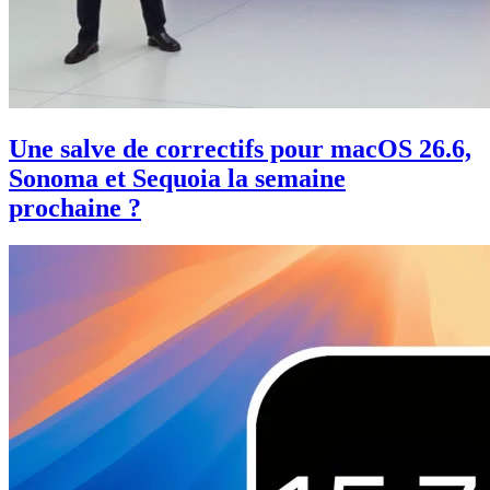
Une salve de correctifs pour macOS 26.6,
Sonoma et Sequoia la semaine
prochaine ?