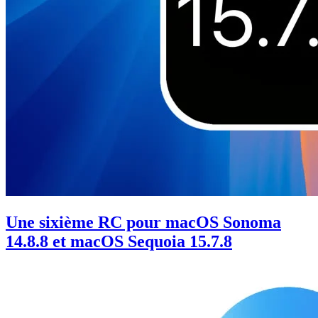
Une sixième RC pour macOS Sonoma
14.8.8 et macOS Sequoia 15.7.8