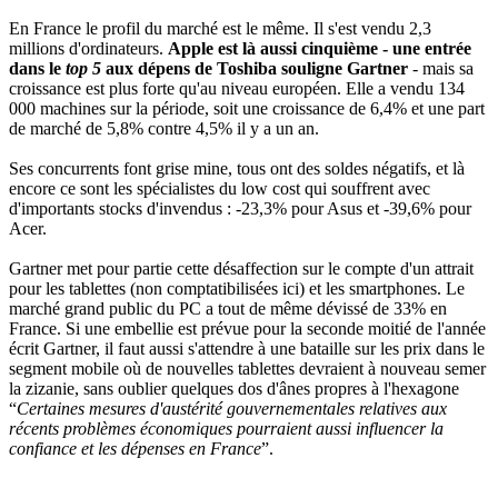
En France le profil du marché est le même. Il s'est vendu 2,3
millions d'ordinateurs.
Apple est là aussi cinquième - une entrée
dans le
top 5
aux dépens de Toshiba souligne Gartner
- mais sa
croissance est plus forte qu'au niveau européen. Elle a vendu 134
000 machines sur la période, soit une croissance de 6,4% et une part
de marché de 5,8% contre 4,5% il y a un an.
Ses concurrents font grise mine, tous ont des soldes négatifs, et là
encore ce sont les spécialistes du low cost qui souffrent avec
d'importants stocks d'invendus : -23,3% pour Asus et -39,6% pour
Acer.
Gartner met pour partie cette désaffection sur le compte d'un attrait
pour les tablettes (non comptatibilisées ici) et les smartphones. Le
marché grand public du PC a tout de même dévissé de 33% en
France. Si une embellie est prévue pour la seconde moitié de l'année
écrit Gartner, il faut aussi s'attendre à une bataille sur les prix dans le
segment mobile où de nouvelles tablettes devraient à nouveau semer
la zizanie, sans oublier quelques dos d'ânes propres à l'hexagone
“
Certaines mesures d'austérité gouvernementales relatives aux
récents problèmes économiques pourraient aussi influencer la
confiance et les dépenses en France
”.