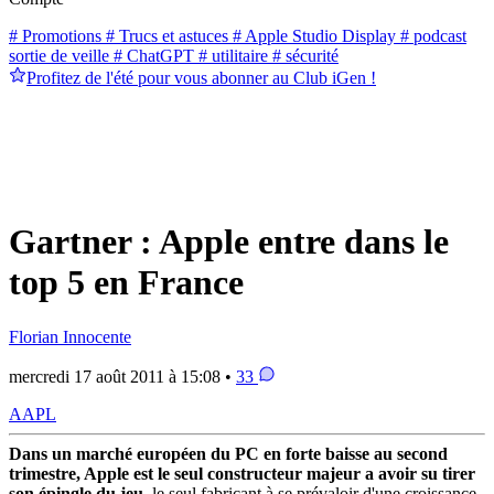
# Promotions
# Trucs et astuces
# Apple Studio Display
# podcast
sortie de veille
# ChatGPT
# utilitaire
# sécurité
Profitez de l'été pour vous abonner au Club iGen !
Gartner : Apple entre dans le
top 5 en France
Florian Innocente
mercredi 17 août 2011 à 15:08 •
33
AAPL
Dans un marché européen du PC en forte baisse au second
trimestre, Apple est le seul constructeur majeur a avoir su tirer
son épingle du jeu
, le seul fabricant à se prévaloir d'une croissance