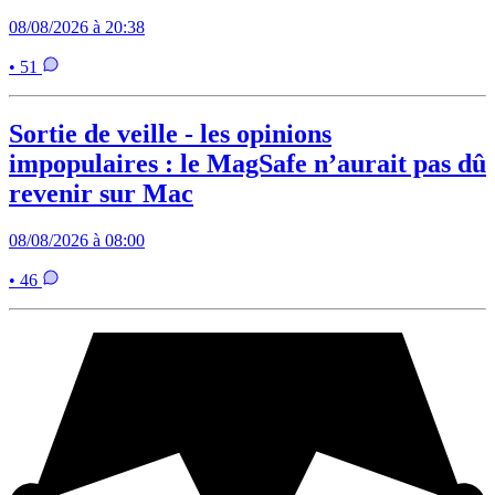
08/08/2026 à 20:38
• 51
Sortie de veille - les opinions
impopulaires : le MagSafe n’aurait pas dû
revenir sur Mac
08/08/2026 à 08:00
• 46