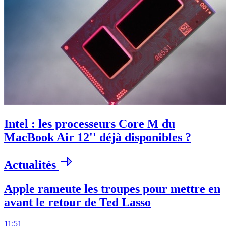
Intel : les processeurs Core M du
MacBook Air 12'' déjà disponibles ?
Actualités
Apple rameute les troupes pour mettre en
avant le retour de Ted Lasso
11:51