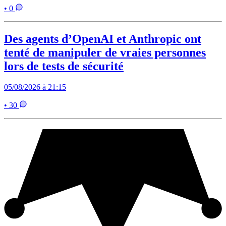
• 0
Des agents d’OpenAI et Anthropic ont
tenté de manipuler de vraies personnes
lors de tests de sécurité
05/08/2026 à 21:15
• 30