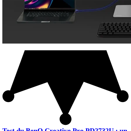
Test du BenQ Creative Pro PD2732U : un