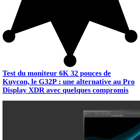
Test du moniteur 6K 32 pouces de
Kuycon, le G32P : une alternative au Pro
Display XDR avec quelques compromis