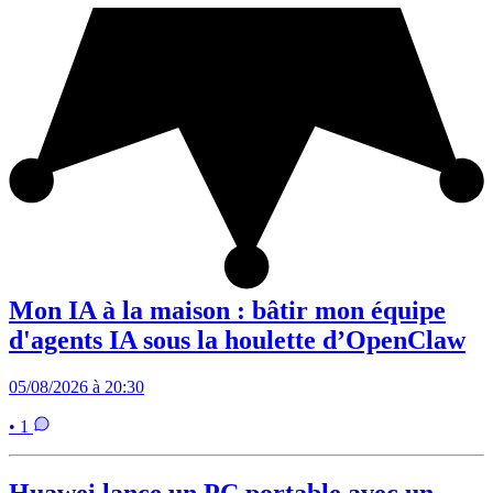
Mon IA à la maison : bâtir mon équipe
d'agents IA sous la houlette d’OpenClaw
05/08/2026 à 20:30
• 1