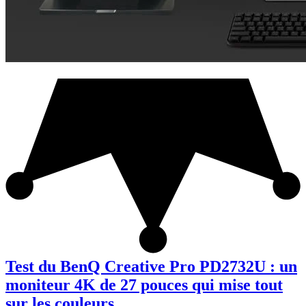
Test du BenQ Creative Pro PD2732U : un
moniteur 4K de 27 pouces qui mise tout
sur les couleurs