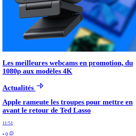
Les meilleures webcams en promotion, du
1080p aux modèles 4K
Actualités
Apple rameute les troupes pour mettre en
avant le retour de Ted Lasso
11:51
• 0