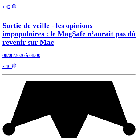
• 42
Sortie de veille - les opinions
impopulaires : le MagSafe n’aurait pas dû
revenir sur Mac
08/08/2026 à 08:00
• 46