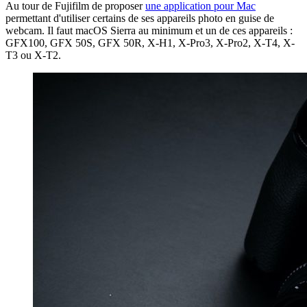
Au tour de Fujifilm de proposer
une application pour Mac
permettant d'utiliser certains de ses appareils photo en guise de
webcam. Il faut macOS Sierra au minimum et un de ces appareils :
GFX100, GFX 50S, GFX 50R, X-H1, X-Pro3, X-Pro2, X-T4, X-
T3 ou X-T2.