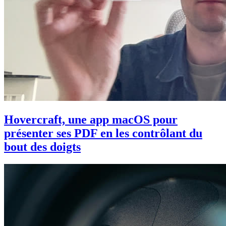
Hovercraft, une app macOS pour
présenter ses PDF en les contrôlant du
bout des doigts