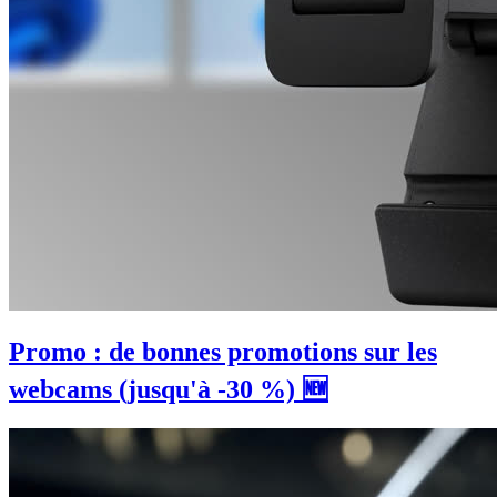
Promo : de bonnes promotions sur les
webcams (jusqu'à -30 %) 🆕