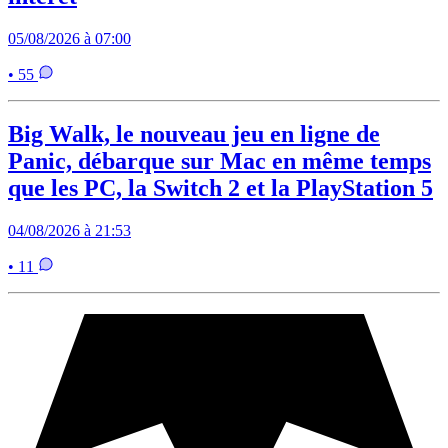
05/08/2026 à 07:00
• 55
Big Walk, le nouveau jeu en ligne de
Panic, débarque sur Mac en même temps
que les PC, la Switch 2 et la PlayStation 5
04/08/2026 à 21:53
• 11