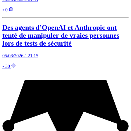
• 0
Des agents d’OpenAI et Anthropic ont
tenté de manipuler de vraies personnes
lors de tests de sécurité
05/08/2026 à 21:15
• 30