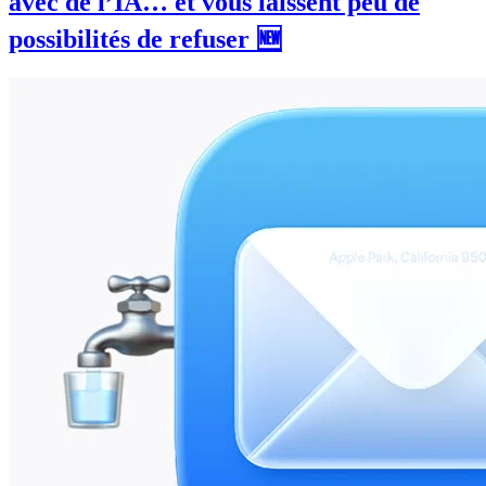
avec de l’IA… et vous laissent peu de
possibilités de refuser 🆕