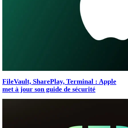
FileVault, SharePlay, Terminal : Apple
met à jour son guide de sécurité