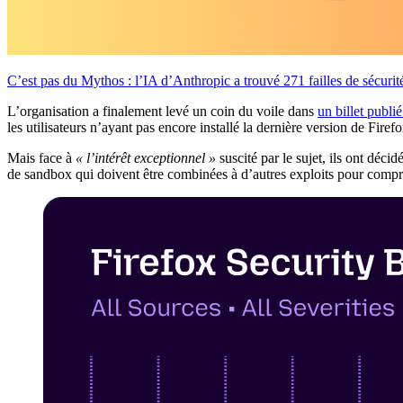
C’est pas du Mythos : l’IA d’Anthropic a trouvé 271 failles de sécurit
L’organisation a finalement levé un coin du voile dans
un billet publié
les utilisateurs n’ayant pas encore installé la dernière version de Firef
Mais face à
« l’intérêt exceptionnel »
suscité par le sujet, ils ont déci
de sandbox qui doivent être combinées à d’autres exploits pour compro