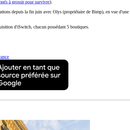
és à grossir pour survivre
).
ions depuis la fin juin avec Olys (propriétaire de Bimp), en vue d'une po
quisition d'iSwitch, chacun possédant 5 boutiques.
rance