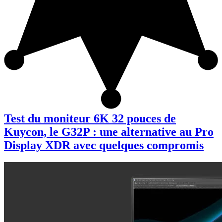
Test du moniteur 6K 32 pouces de
Kuycon, le G32P : une alternative au Pro
Display XDR avec quelques compromis