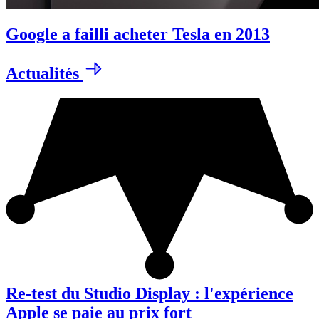
Google a failli acheter Tesla en 2013
Actualités
Re-test du Studio Display : l'expérience
Apple se paie au prix fort