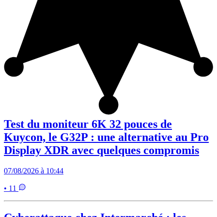
Test du moniteur 6K 32 pouces de
Kuycon, le G32P : une alternative au Pro
Display XDR avec quelques compromis
07/08/2026 à 10:44
• 11