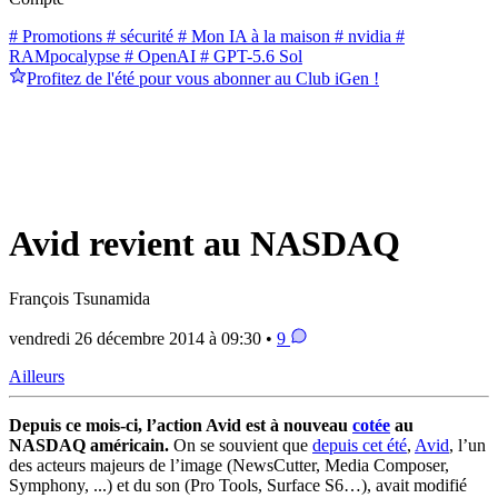
# Promotions
# sécurité
# Mon IA à la maison
# nvidia
#
RAMpocalypse
# OpenAI
# GPT-5.6 Sol
Profitez de l'été pour vous abonner au Club iGen !
Avid revient au NASDAQ
François Tsunamida
vendredi 26 décembre 2014 à 09:30 •
9
Ailleurs
Depuis ce mois-ci, l’action Avid est à nouveau
cotée
au
NASDAQ américain.
On se souvient que
depuis cet été
,
Avid
, l’un
des acteurs majeurs de l’image (NewsCutter, Media Composer,
Symphony, ...) et du son (Pro Tools, Surface S6…), avait modifié