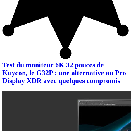
Test du moniteur 6K 32 pouces de
Kuycon, le G32P : une alternative au Pro
Display XDR avec quelques compromis