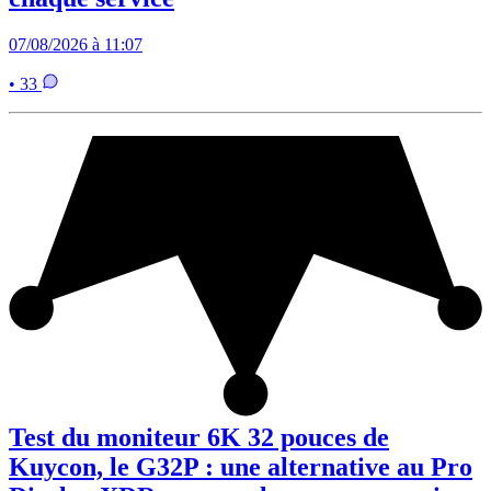
07/08/2026 à 11:07
• 33
Test du moniteur 6K 32 pouces de
Kuycon, le G32P : une alternative au Pro