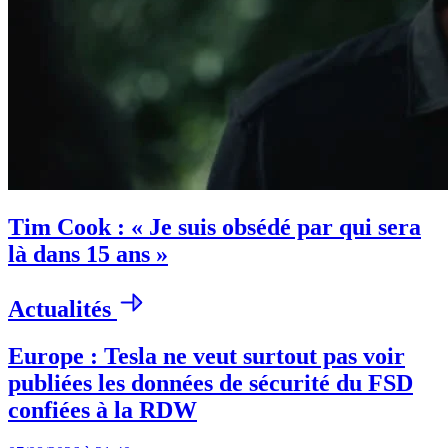
Tim Cook : « Je suis obsédé par qui sera
là dans 15 ans »
Actualités
Europe : Tesla ne veut surtout pas voir
publiées les données de sécurité du FSD
confiées à la RDW