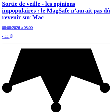
Sortie de veille - les opinions
impopulaires : le MagSafe n’aurait pas dû
revenir sur Mac
08/08/2026 à 08:00
• 44