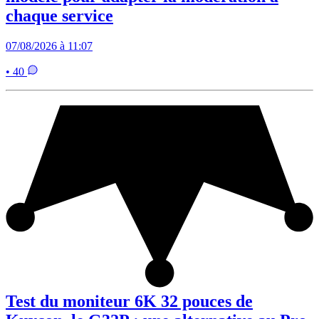
chaque service
07/08/2026 à 11:07
• 40
Test du moniteur 6K 32 pouces de