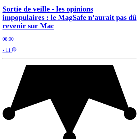
Sortie de veille - les opinions
impopulaires : le MagSafe n’aurait pas dû
revenir sur Mac
08:00
• 11