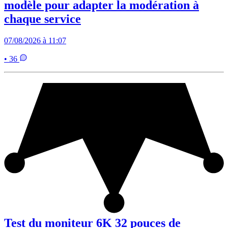
modèle pour adapter la modération à
chaque service
07/08/2026 à 11:07
• 36
Test du moniteur 6K 32 pouces de