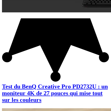
Test du BenQ Creative Pro PD2732U : un
moniteur 4K de 27 pouces qui mise tout
sur les couleurs