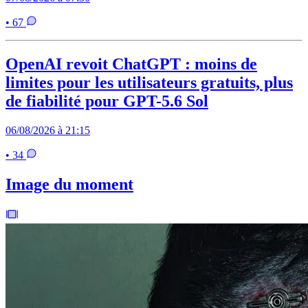
• 67
OpenAI revoit ChatGPT : moins de
limites pour les utilisateurs gratuits, plus
de fiabilité pour GPT-5.6 Sol
06/08/2026 à 21:15
• 34
Image du moment