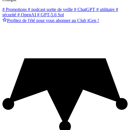
# Promotions
# podcast sortie de veille
# ChatGPT
# utilitaire
#
sécurité
# OpenAI
# GPT-5.6 Sol
Profitez de l'été pour vous abonner au Club iGen !