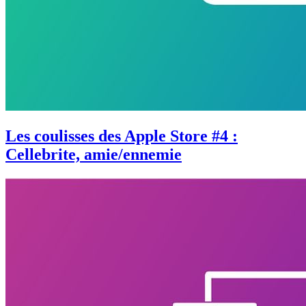
Les coulisses des Apple Store #4 :
Cellebrite, amie/ennemie