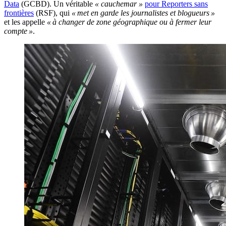
Data
(GCBD). Un véritable
« cauchemar »
pour Reporters sans
frontières
(RSF), qui
« met en garde les journalistes et blogueurs »
et les appelle
« à changer de zone géographique ou à fermer leur
compte »
.