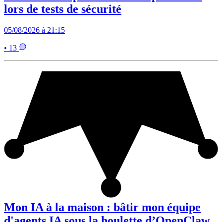
lors de tests de sécurité
05/08/2026 à 21:15
• 13
Mon IA à la maison : bâtir mon équipe
d'agents IA sous la houlette d’OpenClaw