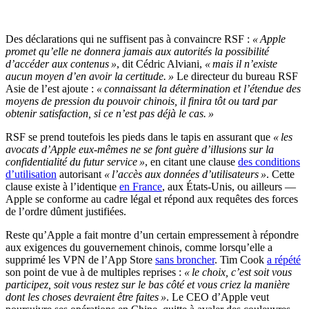
Des déclarations qui ne suffisent pas à convaincre RSF :
« Apple
promet qu’elle ne donnera jamais aux autorités la possibilité
d’accéder aux contenus »
, dit Cédric Alviani,
« mais il n’existe
aucun moyen d’en avoir la certitude. »
Le directeur du bureau RSF
Asie de l’est ajoute :
« connaissant la détermination et l’étendue des
moyens de pression du pouvoir chinois, il finira tôt ou tard par
obtenir satisfaction, si ce n’est pas déjà le cas. »
RSF se prend toutefois les pieds dans le tapis en assurant que
« les
avocats d’Apple eux-mêmes ne se font guère d’illusions sur la
confidentialité du futur service »
, en citant une clause
des conditions
d’utilisation
autorisant
« l’accès aux données d’utilisateurs »
. Cette
clause existe à l’identique
en France
, aux États-Unis, ou ailleurs —
Apple se conforme au cadre légal et répond aux requêtes des forces
de l’ordre dûment justifiées.
Reste qu’Apple a fait montre d’un certain empressement à répondre
aux exigences du gouvernement chinois, comme lorsqu’elle a
supprimé les VPN de l’App Store
sans broncher
. Tim Cook
a répété
son point de vue à de multiples reprises :
« le choix, c’est soit vous
participez, soit vous restez sur le bas côté et vous criez la manière
dont les choses devraient être faites »
. Le CEO d’Apple veut