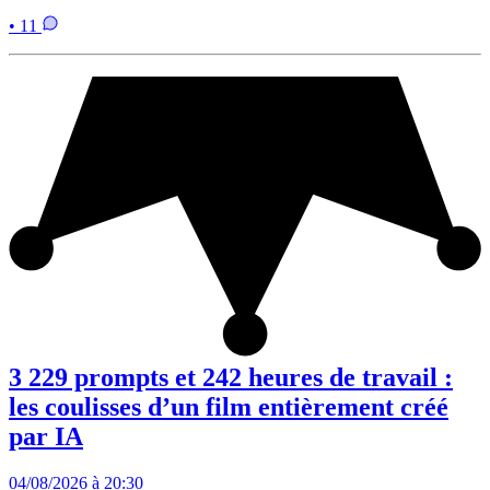
• 11
3 229 prompts et 242 heures de travail :
les coulisses d’un film entièrement créé
par IA
04/08/2026 à 20:30